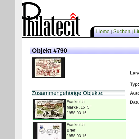
Home
Suchen
Li
|
|
Objekt #790
Lan
Typ
Zusammengehörige Objekte:
Aut
Frankreich
Dat
Marke
, 15+5F
1958-03-15
Frankreich
Brief
1958-03-15