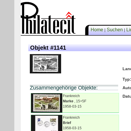
Home
Suchen
Li
|
|
Objekt #1141
Lan
Typ
Zusammengehörige Objekte:
Aut
Frankreich
Dat
Marke
, 15+5F
1958-03-15
Frankreich
Brief
1958-03-15