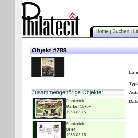
Home
Suchen
Li
|
|
Objekt #788
Lan
Typ
Zusammengehörige Objekte:
Aut
Frankreich
Dat
Marke
, 15+5F
1958-03-15
Frankreich
Brief
1958-03-15