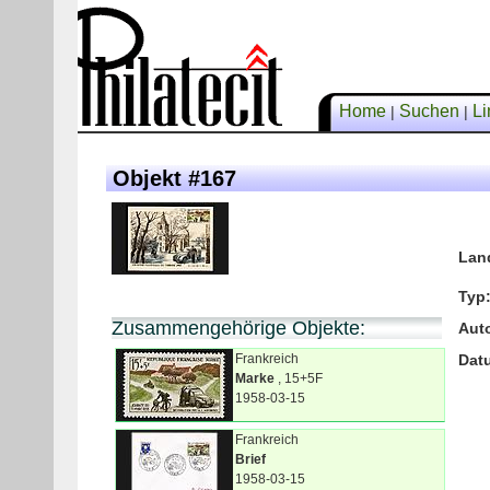
Home
Suchen
Li
|
|
Objekt #167
Lan
Typ
Zusammengehörige Objekte:
Aut
Frankreich
Dat
Marke
, 15+5F
1958-03-15
Frankreich
Brief
1958-03-15