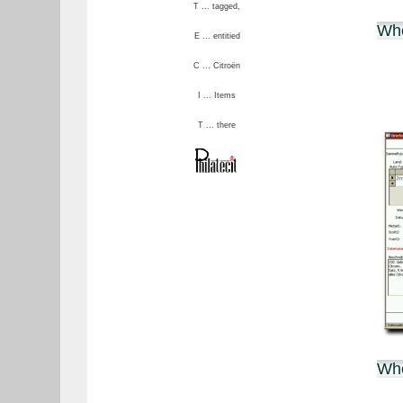
T ... tagged,
Whe
E ... entitied
C ... Citroën
I ... Items
T ... there
Whe