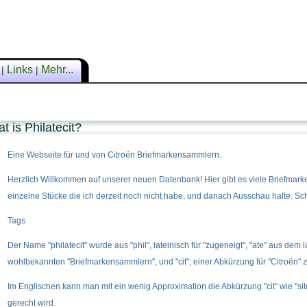
n
Links
Mehr...
|
|
t is Philatecit?
Eine Webseite für und von Citroën Briefmarkensammlern.
Herzlich Willkommen auf unserer neuen Datenbank! Hier gibt es viele Briefmarken
einzelne Stücke die ich derzeit noch nicht habe, und danach Ausschau halte. Sch
Tags
Der Name "philatecit" wurde aus "phil", lateinisch für "zugeneigt", "ate" aus dem l
wohlbekannten "Briefmarkensammlern", und "cit"; einer Abkürzung für "Citroën
Im Englischen kann man mit ein wenig Approximation die Abkürzung "cit" wie "s
gerecht wird.