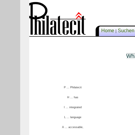
Home
Suche
|
Wha
P ... Philatecit
H ... has
I ... integrated
L ... language
A ... accessable,