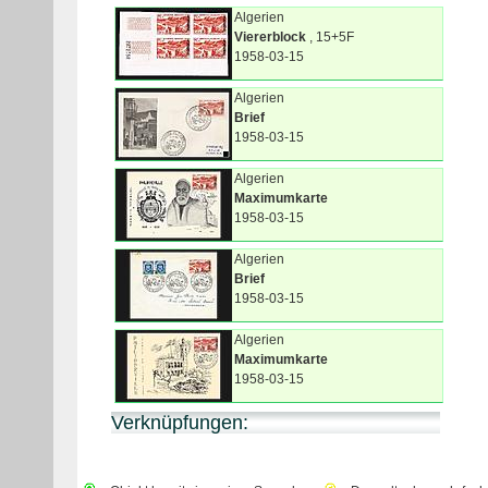
Algerien
Viererblock
, 15+5F
1958-03-15
Algerien
Brief
1958-03-15
Algerien
Maximumkarte
1958-03-15
Algerien
Brief
1958-03-15
Algerien
Maximumkarte
1958-03-15
Verknüpfungen: