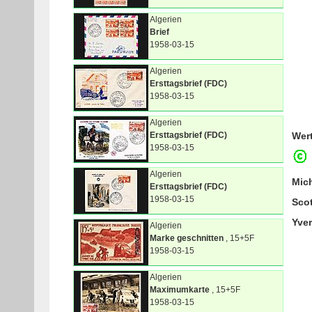
Algerien
Brief
1958-03-15
Algerien
Ersttagsbrief (FDC)
1958-03-15
Algerien
Ersttagsbrief (FDC)
Wer
1958-03-15
Algerien
Mic
Ersttagsbrief (FDC)
1958-03-15
Sco
Yver
Algerien
Marke geschnitten
, 15+5F
1958-03-15
Algerien
Maximumkarte
, 15+5F
1958-03-15