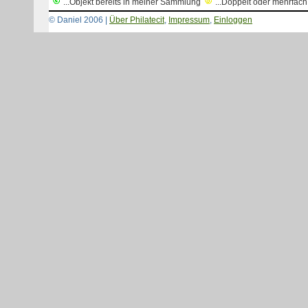
...Objekt bereits in meiner Sammlung
...Doppelt oder mehrfac
© Daniel 2006 |
Über Philatecit
,
Impressum
,
Einloggen