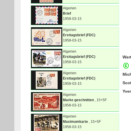
Algerien
Brief
1958-03-15
Algerien
Ersttagsbrief (FDC)
1958-03-15
Algerien
Ersttagsbrief (FDC)
Wer
1958-03-15
Algerien
Mic
Ersttagsbrief (FDC)
Sco
1958-03-15
Yver
Algerien
Marke geschnitten
, 15+5F
1958-03-15
Algerien
Maximumkarte
, 15+5F
1958-03-15