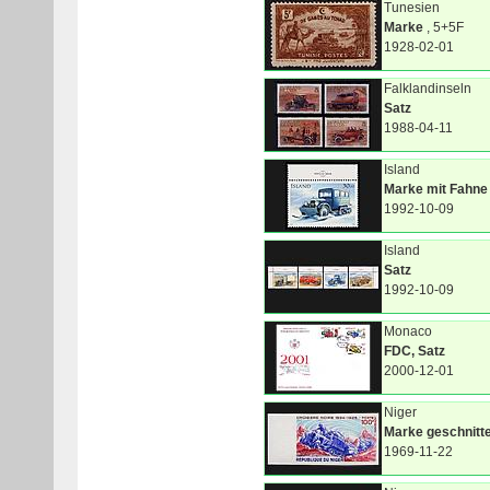
Tunesien
Marke
, 5+5F
1928-02-01
Falklandinseln
Satz
1988-04-11
Island
Marke mit Fahne
1992-10-09
Island
Satz
1992-10-09
Monaco
FDC, Satz
2000-12-01
Niger
Marke geschnitt
1969-11-22