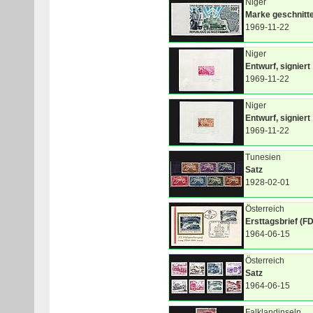
Niger
Marke geschnitt
1969-11-22
Niger
Entwurf, signiert
1969-11-22
Niger
Entwurf, signiert
1969-11-22
Tunesien
Satz
1928-02-01
Österreich
Ersttagsbrief (F
1964-06-15
Österreich
Satz
1964-06-15
Falklandinseln