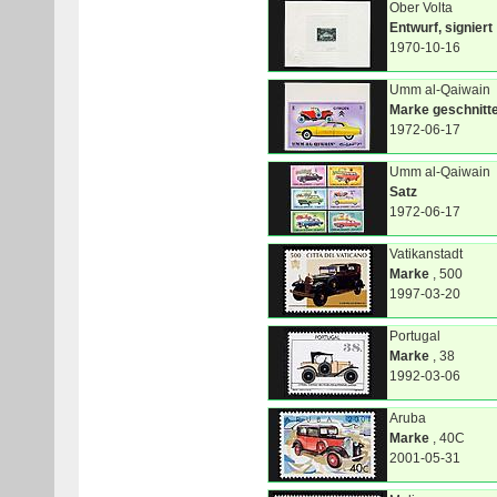
Ober Volta
Entwurf, signiert
1970-10-16
Umm al-Qaiwain
Marke geschnitt
1972-06-17
Umm al-Qaiwain
Satz
1972-06-17
Vatikanstadt
Marke
, 500
1997-03-20
Portugal
Marke
, 38
1992-03-06
Aruba
Marke
, 40C
2001-05-31