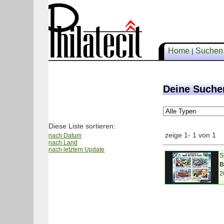
Home
Suche
|
Deine Suche
Diese Liste sortieren:
zeige 1- 1 von 1
nach Datum
nach Land
nach letztem Update
S
B
2