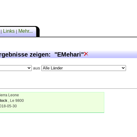
n
Links
Mehr...
|
|
rgebnisse zeigen: "EMehari"
aus
ierra Leone
lock
, Le 9800
018-05-30