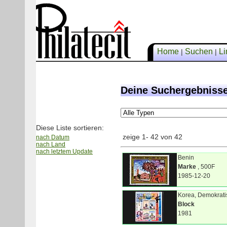
Home
Suchen
Li
|
|
Deine Suchergebnisse
Diese Liste sortieren:
zeige 1- 42 von 42
nach Datum
nach Land
nach letztem Update
Benin
Marke
, 500F
1985-12-20
Korea, Demokrati
Block
1981