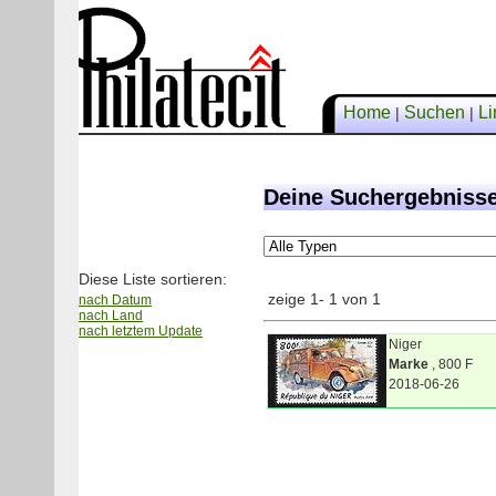
Home
Suchen
Li
|
|
Deine Suchergebniss
Diese Liste sortieren:
zeige 1- 1 von 1
nach Datum
nach Land
nach letztem Update
Niger
Marke
, 800 F
2018-06-26