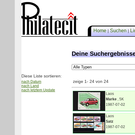
Home
Suchen
Li
|
|
Deine Suchergebnisse
Diese Liste sortieren:
zeige 1- 24 von 24
nach Datum
nach Land
nach letztem Update
Laos
Marke
, 5K
1987-07-02
Laos
Satz
1987-07-02