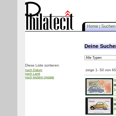
Home
Suche
|
Deine Suche
Diese Liste sortieren:
zeige 1- 50 von 6
nach Datum
nach Land
nach letztem Update
G
M
1
G
M
2