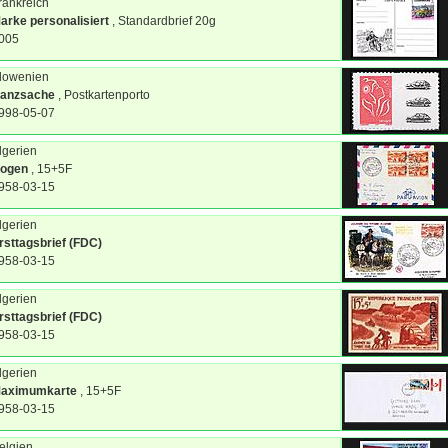
rankreich
arke personalisiert
, Standardbrief 20g
005
lowenien
anzsache
, Postkartenporto
998-05-07
lgerien
ogen
, 15+5F
958-03-15
lgerien
rsttagsbrief (FDC)
958-03-15
lgerien
rsttagsbrief (FDC)
958-03-15
lgerien
aximumkarte
, 15+5F
958-03-15
elgien