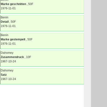
Marke geschnitten
, 50F
1976-11-01
Benin
Detail
, 50F
1976-11-01
Benin
Marke gestempelt
, 50F
1976-11-01
Dahomey
Zusammendruck
, 10F
1967-10-24
Dahomey
Satz
1967-10-24