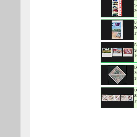
S
2
B
D
1
B
S
1
D
Z
1
D
S
1