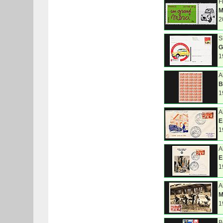
F
M
2
S
G
1
A
B
1
A
E
1
A
E
1
A
M
1
B