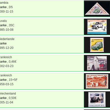
ambia
arke
, D5
000-11-15
uvalu
arke
, 35C
985-10-08
iederlande
arke
995-12-20
rankreich
arke
, 0,46€
002-03-23
rankreich
arke
, 15+5F
958-03-15
riechenland
arke
, 0,50€
005-11-04