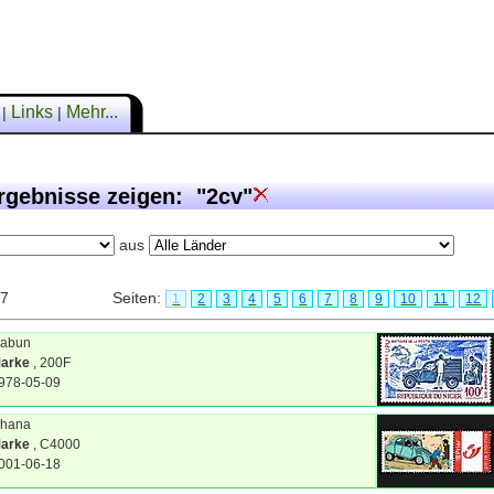
n
Links
Mehr...
|
|
rgebnisse zeigen: "2cv"
aus
57
Seiten:
1
2
3
4
5
6
7
8
9
10
11
12
abun
arke
, 200F
978-05-09
hana
arke
, C4000
001-06-18