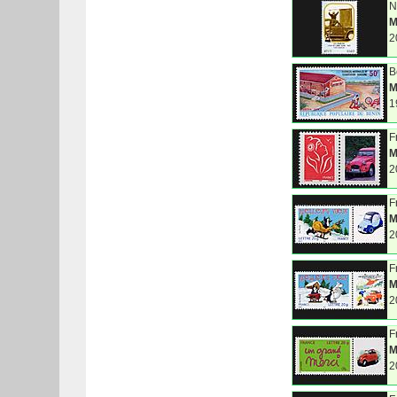
N
M
2
B
M
1
F
M
2
F
M
2
F
M
2
F
M
2