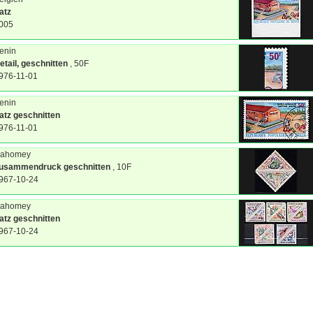
atz
005
enin
etail, geschnitten
, 50F
976-11-01
enin
atz geschnitten
976-11-01
ahomey
usammendruck geschnitten
, 10F
967-10-24
ahomey
atz geschnitten
967-10-24