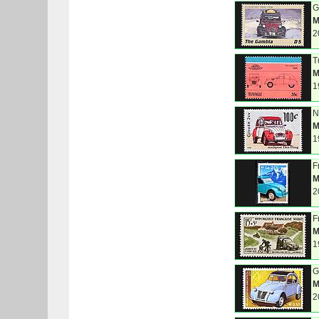
G
M
2
T
M
1
N
M
1
F
M
2
F
M
1
G
M
2