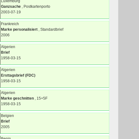
Luxemburg
Ganzsache
, Postkartenporto
2003-07-19
Frankreich
Marke personalisiert
, Standardbrief
2006
Algerien
Brief
1958-03-15
Algerien
Ersttagsbrief (FDC)
1958-03-15
Algerien
Marke geschnitten
, 15+5F
1958-03-15
Belgien
Brief
2005
Benin