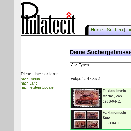
Home
Suchen
Li
|
|
Deine Suchergebniss
Diese Liste sortieren:
zeige 1- 4 von 4
nach Datum
nach Land
nach letztem Update
Falklandinseln
Marke
, 24p
1988-04-11
Falklandinseln
Satz
1988-04-11