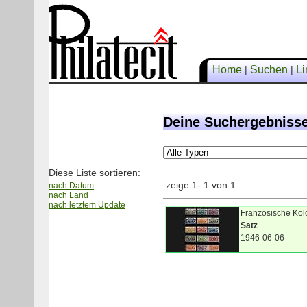
Home
Suchen
Li
|
|
Deine Suchergebniss
Diese Liste sortieren:
zeige 1- 1 von 1
nach Datum
nach Land
nach letztem Update
Französische Kol
Satz
1946-06-06