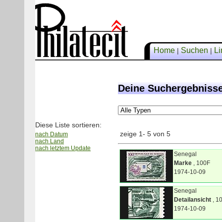
Home
Suchen
Li
|
|
Deine Suchergebniss
Diese Liste sortieren:
zeige 1- 5 von 5
nach Datum
nach Land
nach letztem Update
Senegal
Marke
, 100F
1974-10-09
Senegal
Detailansicht
, 1
1974-10-09