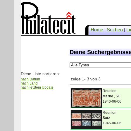
Home
Suchen
Li
|
|
Deine Suchergebniss
Diese Liste sortieren:
zeige 1- 3 von 3
nach Datum
nach Land
nach letztem Update
Reunion
Marke
, 5F
1946-06-06
Reunion
Satz
1946-06-06