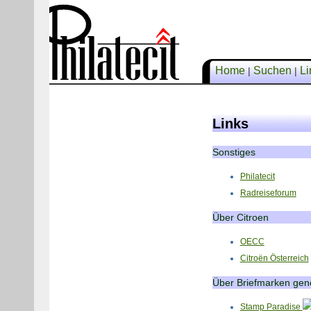
Home
Suchen
Li
|
|
Links
Sonstiges
Philatecit
Radreiseforum
Über Citroen
OECC
Citroën Österreich
Über Briefmarken gene
Stamp Paradise