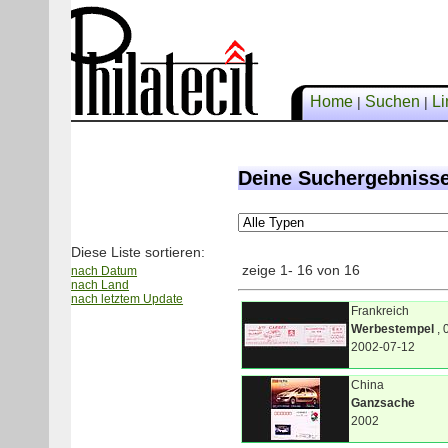
Home
Suchen
Li
|
|
Deine Suchergebnisse
Diese Liste sortieren:
zeige 1- 16 von 16
nach Datum
nach Land
nach letztem Update
Frankreich
Werbestempel
, 
2002-07-12
China
Ganzsache
2002